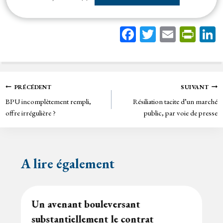
Fa
T
E
Pr
ce
wi
m
in
bo
tt
ail
tF
ok
er
rie
Navigation
PRÉCÉDENT
SUIVANT
n
BPU incomplètement rempli,
Résiliation tacite d’un marché
de
dl
offre irrégulière ?
public, par voie de presse
y
l’article
A lire également
Un avenant bouleversant
substantiellement le contrat