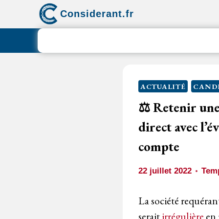
Aller
Considerant.fr
au
contenu
ACTUALITÉ
CANDI
⚖️ Retenir une
direct avec l’
compte
22 juillet 2022
Temp
La société requérant
serait
irrégulière
en 