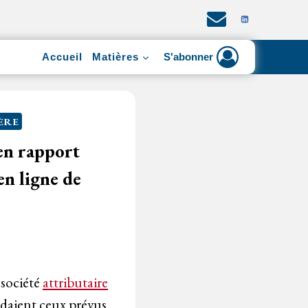
Accueil
Matières
S'abonner
ÈRE
 en rapport
en ligne de
 société
attributaire
cédaient ceux prévus