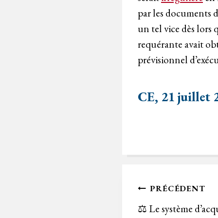
par les documents de
un tel vice dès lors
requérante avait ob
prévisionnel d’exéc
CE, 21 juillet
Navigation
PRÉCÉDENT
de
⚖️ Le système d’acq