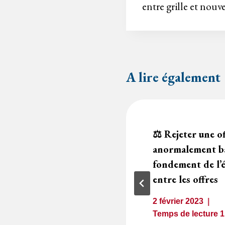
entre grille et nouve
l’article
A lire également
e dans un avis de
⚖️ Rejeter une o
s nécessairement
anormalement ba
t
fondement de l’é
entre les offres
2
minutes
2 février 2023
Temps de lecture