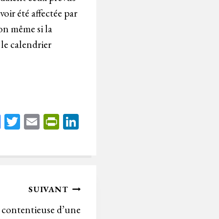
oir été affectée par
ion même si la
le calendrier
Fa
T
E
Pr
Li
ce
wi
m
in
nk
bo
tt
ail
tF
ed
ok
er
rie
In
n
SUIVANT
dl
 contentieuse d’une
y