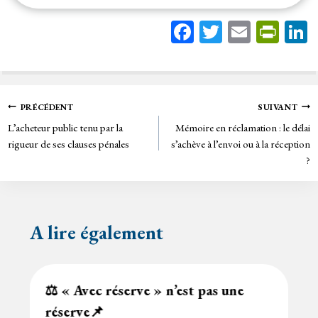
Fa
T
E
Pr
ce
wi
m
in
bo
tt
ail
tF
ok
er
rie
Navigation
PRÉCÉDENT
SUIVANT
n
L’acheteur public tenu par la
Mémoire en réclamation : le délai
de
dl
rigueur de ses clauses pénales
s’achève à l’envoi ou à la réception
y
?
l’article
A lire également
⚖️ « Avec réserve » n’est pas une
réserve📌