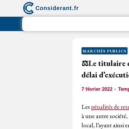
Aller
Considerant.fr
au
contenu
MARCHÉS PUBLICS
⚖️Le titulaire 
délai d’exécut
7 février 2022
Temp
Les
pénalités de ret
à une autre société
local, l’ayant ainsi