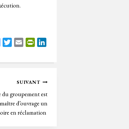
xécution.
Fa
T
E
Pr
Li
ce
wi
m
in
nk
bo
tt
ail
tF
ed
ok
er
rie
In
n
SUIVANT
dl
e du groupement est
y
 maître d’ouvrage un
ire en réclamation