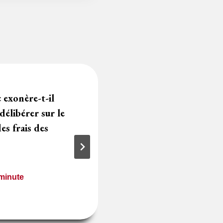
 exonère-t-il
Nécessaire structu
élibérer sur le
fonction achat s
s frais des
2 février 2024
Temps de lecture
3
m
minute