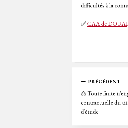
difficultés à la conn
✅
CAA de DOUAI, 
Navigation
PRÉCÉDENT
de
⚖️ Toute faute n’en
contractuelle du ti
l’article
d’étude