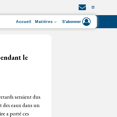
Accueil
Matières
S'abonner
pendant le
retards seraient dus
nt des eaux dans un
aire a porté ces