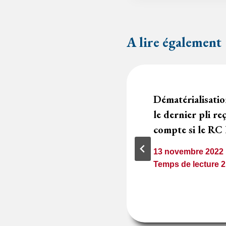
A lire également
de justification
Dématérialisation
as une demande
le dernier pli re
 de prix
compte si le RC 
13 novembre 2022
1
minute
Temps de lecture