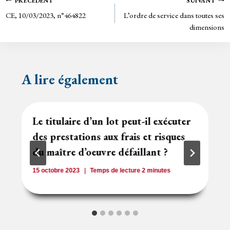
Navigation
PRÉCÉDENT
SUIVANT
n
CE, 10/03/2023, n°464822
L’ordre de service dans toutes ses
de
dl
dimensions
y
l’article
A lire également
Le titulaire d’un lot peut-il exécuter
des prestations aux frais et risques
du maître d’oeuvre défaillant ?
15 octobre 2023
Temps de lecture
2
minutes