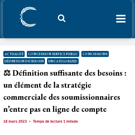
Aller
au
contenu
Considerant.fr
ACTUALITÉ
CONCESSION SERVICE PUBLIC
CONCESSIONS
DÉFINITION DU BESOIN
UNCATEGORIZED
⚖️ Définition suffisante des besoins :
un élément de la stratégie
commerciale des soumissionnaires
n’entre pas en ligne de compte
18 mars 2023
Temps de lecture
1
minute