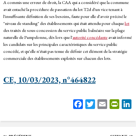
A commis une erreur de droit, la CAA qui a considéré que la commune
avait entaché la procédure de passation du lot T2d d'un vice tenant à
l'insuffisante définition de ses besoins, faute pour elle d'avoir précisé le
"niveau de standing" des établissements qui était attendu pour chaque
lot
des traités de sous-concession du service public balnéaire sur la plage
naturelle de Pampelonne, dès lors que l'
autorité concédante
avait informé
les candidats sur les principales caractéristiques du service public
concédé, et qu'elle n'était pas tenue de définir cet élément de la stratégie
commerciale des établissements exploités sur chacun des lots.
CE, 10/03/2023, n°464822
Fa
T
E
Pr
ce
wi
m
in
bo
tt
ail
tF
ok
er
rie