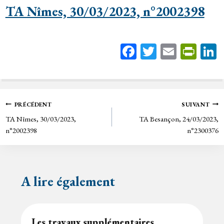
TA Nîmes, 30/03/2023, n°2002398
Fa
T
E
Pr
ce
wi
m
in
bo
tt
ail
tF
ok
er
rie
Navigation
PRÉCÉDENT
SUIVANT
n
TA Nîmes, 30/03/2023,
TA Besançon, 24/03/2023,
de
dl
n°2002398
n°2300376
y
l’article
A lire également
Les travaux supplémentaires