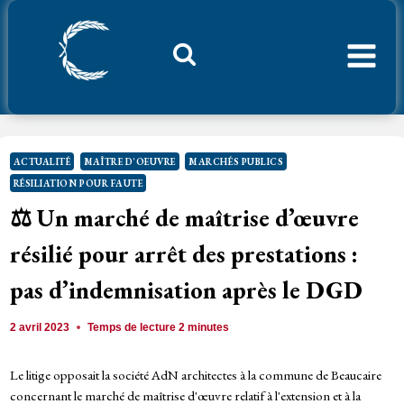
Aller
au
contenu
Considerant.fr
ACTUALITÉ
MAÎTRE D'OEUVRE
MARCHÉS PUBLICS
RÉSILIATION POUR FAUTE
⚖️ Un marché de maîtrise d’œuvre
résilié pour arrêt des prestations :
pas d’indemnisation après le DGD
2 avril 2023
Temps de lecture
2
minutes
Le litige opposait la société AdN architectes à la commune de Beaucaire
concernant le marché de maîtrise d'œuvre relatif à l'extension et à la