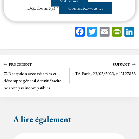
S'abonner
de commande peut, en raison de difficultés d’exécution de ce marché,...
Déjà abonné(e) ?
Connectez-vous ici
Fa
T
E
Pr
ce
wi
m
in
bo
tt
ail
tF
ok
er
rie
Navigation
PRÉCÉDENT
SUIVANT
n
⚖️ Réception avec réserves et
TA Paris, 23/02/2023, n°2127833
de
dl
décompte général définitif tacite
y
ne sont pas incompatibles
l’article
A lire également