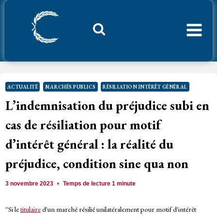
Aller
au
contenu
Considerant.fr
ACTUALITÉ
MARCHÉS PUBLICS
RÉSILIATION INTÉRÊT GÉNÉRAL
L’indemnisation du préjudice subi en
cas de résiliation pour motif
d’intérêt général : la réalité du
préjudice, condition sine qua non
3 novembre 2023
Temps de lecture
1
minute
''Si le
titulaire
d'un marché résilié unilatéralement pour motif d'intérêt