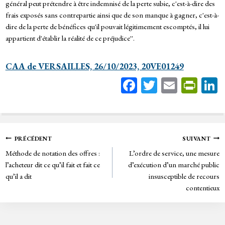
général peut prétendre à être indemnisé de la perte subie, c'est-à-dire des
frais exposés sans contrepartie ainsi que de son manque à gagner, c'est-à-
dire de la perte de bénéfices qu'il pouvait légitimement escomptés, il lui
appartient d'établir la réalité de ce préjudice''.
CAA de VERSAILLES, 26/10/2023, 20VE01249
Fa
T
E
Pr
ce
wi
m
in
bo
tt
ail
tF
ok
er
rie
Navigation
PRÉCÉDENT
SUIVANT
n
Méthode de notation des offres :
L’ordre de service, une mesure
de
dl
l’acheteur dit ce qu’il fait et fait ce
d’exécution d’un marché public
y
qu’il a dit
insusceptible de recours
l’article
contentieux