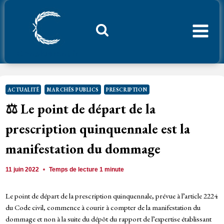
Aller
au
contenu
Considerant.fr
ACTUALITÉ
MARCHÉS PUBLICS
PRESCRIPTION
⚖️ Le point de départ de la
prescription quinquennale est la
manifestation du dommage
11 juin 2022
Temps de lecture
1
minute
Le point de départ de la prescription quinquennale, prévue à l’article 2224
du Code civil, commence à courir à compter de la manifestation du
dommage et non à la suite du dépôt du rapport de l’expertise établissant