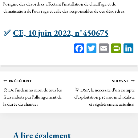
l’origine des désordres affectant l’installation de chauffage et de
climatisation de l’ouvrage et celle des responsables de ces désordres.
✅
CE, 10 juin 2022, n°450675
Fa
T
E
Pr
ce
wi
m
in
bo
tt
ail
tF
ok
er
rie
Navigation
PRÉCÉDENT
SUIVANT
n
⚖️ De l’indemnisation de tous les
💡 DSP, la nécessité d’un compte
de
dl
frais induits par l’allongement de
d’exploitation prévisionnel réaliste
y
la durée du chantier
et régulièrement actualisé
l’article
A lire également