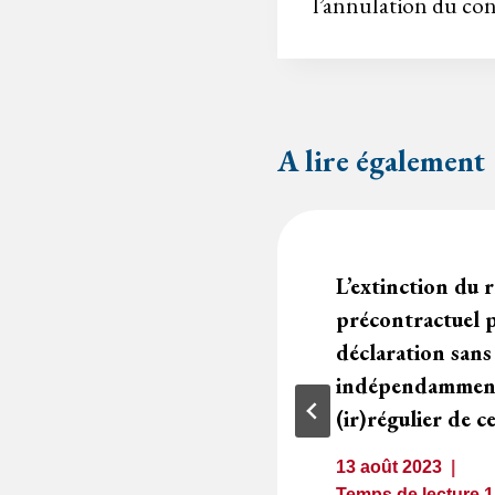
l’annulation du con
A lire également
ns fiscales et
L’extinction du r
t être transmises
précontractuel 
ature du marché
déclaration sans 
indépendamment
(ir)régulier de ce
1
minute
13 août 2023
Temps de lecture