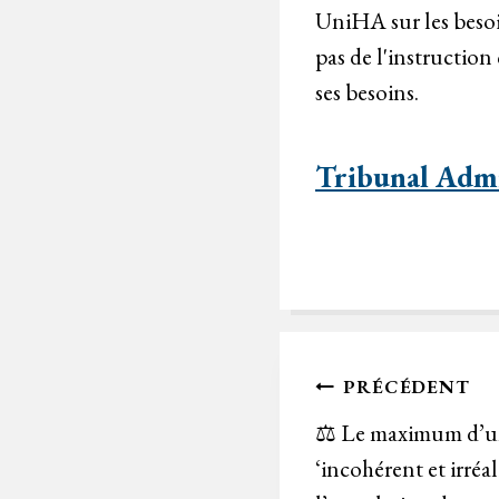
UniHA sur les besoin
pas de l'instruction
ses besoins.
Tribunal Admi
Navigation
PRÉCÉDENT
de
⚖️ Le maximum d’u
‘incohérent et irréal
l’article