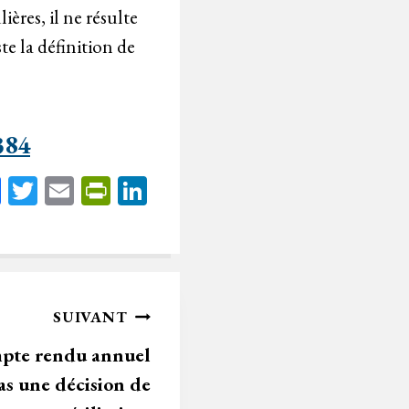
ères, il ne résulte
te la définition de
384
Fa
T
E
Pr
Li
ce
wi
m
in
nk
bo
tt
ail
tF
ed
ok
er
rie
In
n
SUIVANT
dl
mpte rendu annuel
y
as une décision de