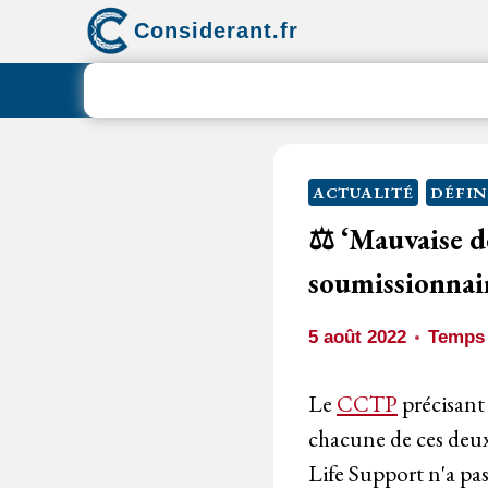
Aller
Considerant.fr
au
contenu
ACTUALITÉ
DÉFIN
⚖️ ‘Mauvaise d
soumissionnair
5 août 2022
Temps 
Le
CCTP
précisant 
chacune de ces deux 
Life Support n'a pa