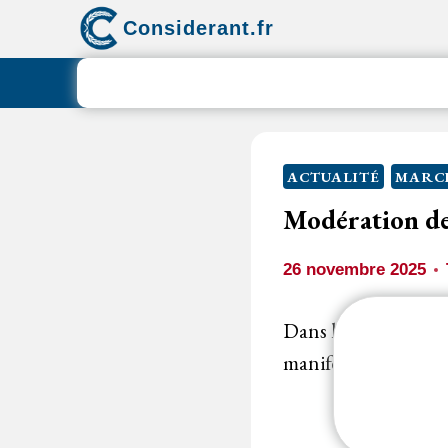
Aller
Considerant.fr
au
contenu
ACTUALITÉ
MARCH
Modération des
26 novembre 2025
Dans le cas où le j
manifestement aber