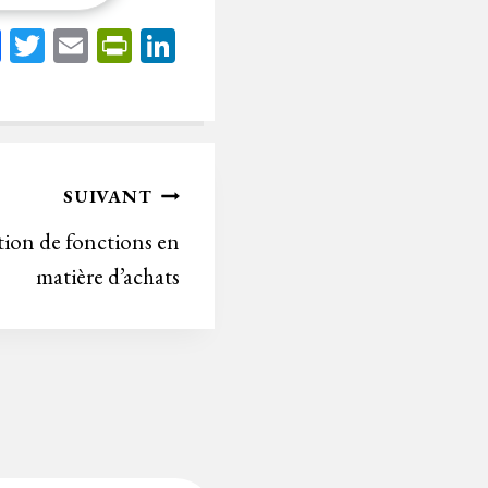
Fa
T
E
Pr
Li
ce
wi
m
in
nk
bo
tt
ail
tF
ed
ok
er
rie
In
n
SUIVANT
dl
tion de fonctions en
y
matière d’achats