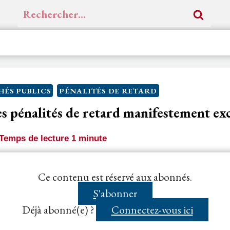
Rechercher :
ÉS PUBLICS
PÉNALITÉS DE RETARD
 pénalités de retard manifestement exc
Temps de lecture
1
minute
uge constate que les pénalités appliquées atteignent u
Ce contenu est réservé aux abonnés.
rant -eu égard, notamment, au montant du...
S'abonner
Déjà abonné(e) ?
Connectez-vous ici