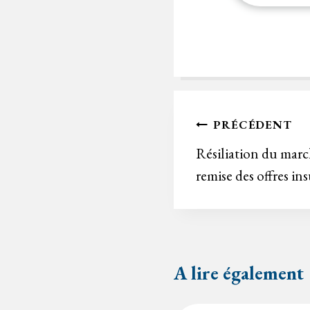
Navigation
PRÉCÉDENT
de
Résiliation du marc
remise des offres ins
l’article
A lire également