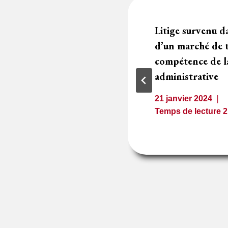
néral du marché :
Litige survenu d
 pas tenu de
d’un marché de t
les réserves
compétence de la
administrative
2
minutes
21 janvier 2024
Temps de lecture