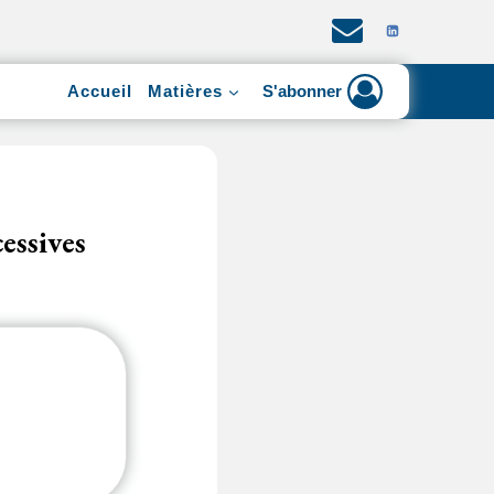
Accueil
Matières
S'abonner
essives
n montant