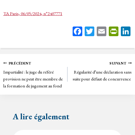
TA Paris, 06/05/2024, n°2407771
Fa
T
E
Pr
ce
wi
m
in
bo
tt
ail
tF
ok
er
rie
Navigation
PRÉCÉDENT
SUIVANT
n
Impartialité : le juge du référé
Régularité d’une déclaration sans
de
dl
provision ne peut être membre de
suite pour défaut de concurrence
y
la formation de jugement au fond
l’article
A lire également