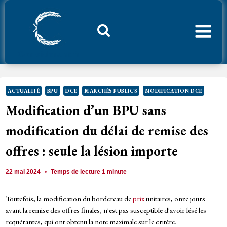
Aller
au
contenu
Considerant.fr
ACTUALITÉ
BPU
DCE
MARCHÉS PUBLICS
MODIFICATION DCE
Modification d’un BPU sans
modification du délai de remise des
offres : seule la lésion importe
22 mai 2024
Temps de lecture
1
minute
Toutefois, la modification du bordereau de
prix
unitaires, onze jours
avant la remise des offres finales, n'est pas susceptible d'avoir lésé les
requérantes, qui ont obtenu la note maximale sur le critère.