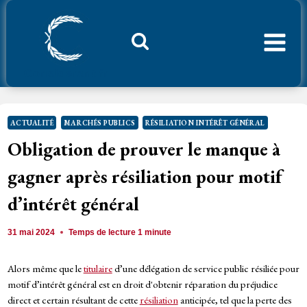
Aller
au
contenu
Considerant.fr
ACTUALITÉ
MARCHÉS PUBLICS
RÉSILIATION INTÉRÊT GÉNÉRAL
Obligation de prouver le manque à
gagner après résiliation pour motif
d’intérêt général
31 mai 2024
Temps de lecture
1
minute
Alors même que le
titulaire
d’une délégation de service public résiliée pour
motif d’intérêt général est en droit d'obtenir réparation du préjudice
direct et certain résultant de cette
résiliation
anticipée, tel que la perte des