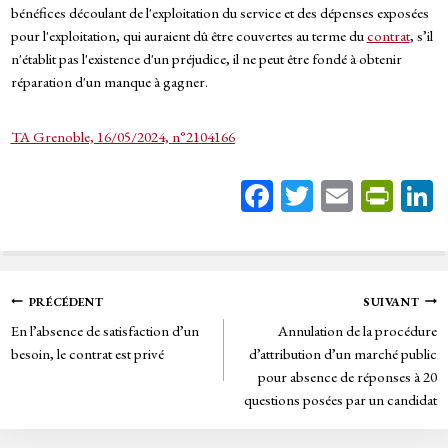
bénéfices découlant de l'exploitation du service et des dépenses exposées
pour l'exploitation, qui auraient dû être couvertes au terme du
contrat
, s’il
n'établit pas l'existence d'un préjudice, il ne peut être fondé à obtenir
réparation d'un manque à gagner.
TA Grenoble, 16/05/2024, n°2104166
Fa
T
E
Pr
ce
wi
m
in
bo
tt
ail
tF
ok
er
rie
Navigation
PRÉCÉDENT
SUIVANT
n
En l’absence de satisfaction d’un
Annulation de la procédure
de
dl
besoin, le contrat est privé
d’attribution d’un marché public
y
pour absence de réponses à 20
l’article
questions posées par un candidat