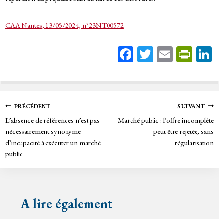
CAA Nantes, 13/05/2024, n°23NT00572
Fa
T
E
Pr
ce
wi
m
in
bo
tt
ail
tF
ok
er
rie
Navigation
PRÉCÉDENT
SUIVANT
n
L’absence de références n’est pas
Marché public : l’offre incomplète
de
dl
nécessairement synonyme
peut être rejetée, sans
y
d’incapacité à exécuter un marché
régularisation
l’article
public
A lire également