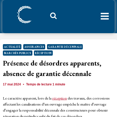
Aller
au
contenu
Considerant.fr
ACTUALITÉ
ASSURANCES
GARANTIE DÉCENNALE
MARCHÉS PUBLICS
RÉCEPTION
Présence de désordres apparents,
absence de garantie décennale
17 mai 2024
Temps de lecture
1
minute
Le caractère apparent, lors de la
réception
des travaux, des corrosions
affectant les canalisations d’un ouvrage empêche le maître d’ouvrage
d’engager la responsabilité décennale des constructeurs pour obtenir
réparation du préjudice subi du fait de ces désordres.