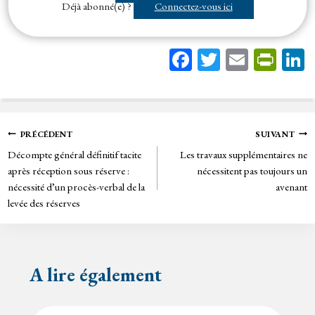
Déjà abonné(e) ?
Connectez-vous ici
Fa
T
E
Pr
ce
wi
m
in
bo
tt
ail
tF
ok
er
rie
Navigation
PRÉCÉDENT
SUIVANT
n
Décompte général définitif tacite
Les travaux supplémentaires ne
de
dl
après réception sous réserve :
nécessitent pas toujours un
y
nécessité d’un procès-verbal de la
avenant
l’article
levée des réserves
A lire également