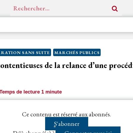
Rechercher :
RATION SANS SUITE
MARCHÉS PUBLICS
contentieuses de la relance d’une procé
Temps de lecture
1
minute
out moment déclarer sans suite une procédure de pass
Ce contenu est réservé aux abonnés.
re
évincé lésé par cette déclaration sans...
S'abonner