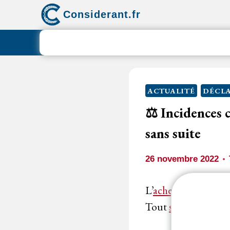
Aller
Considerant.fr
au
contenu
ACTUALITÉ
DÉCLA
⚖️ Incidences 
sans suite
26 novembre 2022
L’
acheteur
peut à t
Tout
soumissionnai