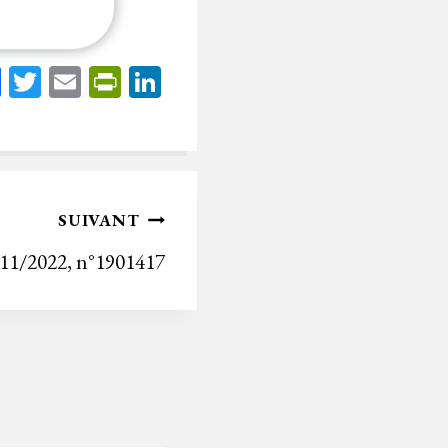
Fa
T
E
Pr
Li
ce
wi
m
in
nk
bo
tt
ail
tF
ed
ok
er
rie
In
n
SUIVANT
dl
/11/2022, n°1901417
y