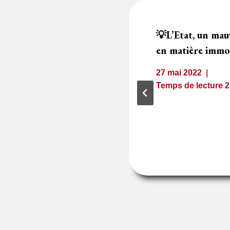
régulière d’une
💡L’Etat, un mau
ant un DQE
en matière immo
erge
27 mai 2022
Temps de lecture
1
minute