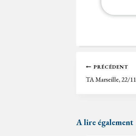
Navigation
PRÉCÉDENT
de
TA Marseille, 22/1
l’article
A lire également