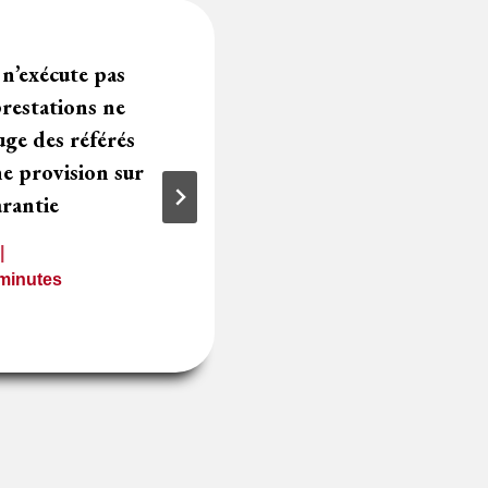
 n’exécute pas
⚖️ L’incontestable
prestations ne
d’application des 
uge des référés
retard
e provision sur
3 janvier 2023
arantie
Temps de lecture
1
m
minutes