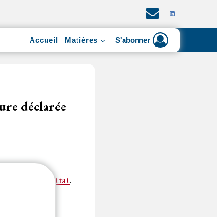
Accueil
Matières
S'abonner
dure déclarée
ation d’un
contrat
.