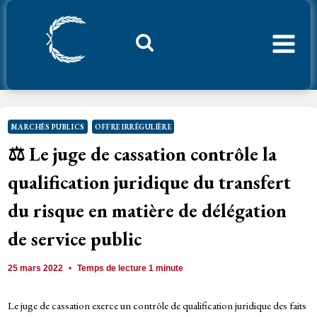
Aller
au
contenu
Considerant.fr
MARCHÉS PUBLICS
OFFRE IRRÉGULIÈRE
⚖️ Le juge de cassation contrôle la
qualification juridique du transfert
du risque en matière de délégation
de service public
25 mars 2022
Temps de lecture
1
minute
Le juge de cassation exerce un contrôle de qualification juridique des faits