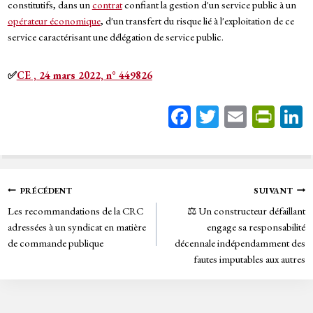
constitutifs, dans un
contrat
confiant la gestion d'un service public à un
opérateur économique
, d'un transfert du risque lié à l'exploitation de ce
service caractérisant une délégation de service public.
✅
CE , 24 mars 2022, n° 449826
Fa
T
E
Pr
ce
wi
m
in
bo
tt
ail
tF
ok
er
rie
Navigation
PRÉCÉDENT
SUIVANT
n
Les recommandations de la CRC
⚖️ Un constructeur défaillant
de
dl
adressées à un syndicat en matière
engage sa responsabilité
y
de commande publique
décennale indépendamment des
l’article
fautes imputables aux autres