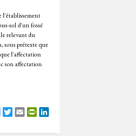
 l'établissement
ous-sol d'un fossé
le relevant du
s, sous prétexte que
que l'affectation
c son affectation
Fa
T
E
Pr
Li
ce
wi
m
in
nk
bo
tt
ail
tF
ed