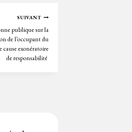
ok
er
rie
In
n
SUIVANT
dl
onne publique sur la
y
tion de l’occupant du
e cause exonératoire
de responsabilité