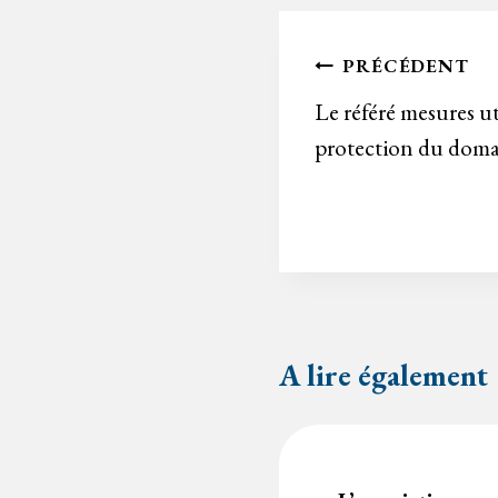
Navigation
PRÉCÉDENT
de
Le référé mesures uti
protection du doma
l’article
A lire également