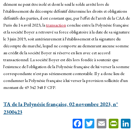
élément ne peut être isolé et dont le seul le solde arrêté lors de
l'établissement du décompte définitif détermine les droits et obligations
définitifs des parties, il est constant que, par l'effet de l'arrêt de la CAA de
Paris du 14 avril 2023, la
transaction
conclue entre la Polynésie française
et la société Boyer a retrouvé sa force obligatoire à la date de sa signature
le 3 juin 2019, soit antérieurement à l'établissement et la signature du
décompte du marché, lequel ne comporte au demeurant aucune somme
au crédit de la société Boyer ni réserve en lien avec cet accord
transactionnel. La société Boyer est dès lors fondée à soutenir que
l'existence de l'obligation de la Polynésie française de lui verser la somme
correspondante n'est pas sérieusement contestable. Il y a donc lieu de
condamner la Polynésie française à lui verser la provision sollicitée d'un
montant de 49 342 348 F CFP.
TA de la Polynésie française, 02 novembre 2023, n°
2300423
Fa
T
E
Pr
ce
wi
m
in