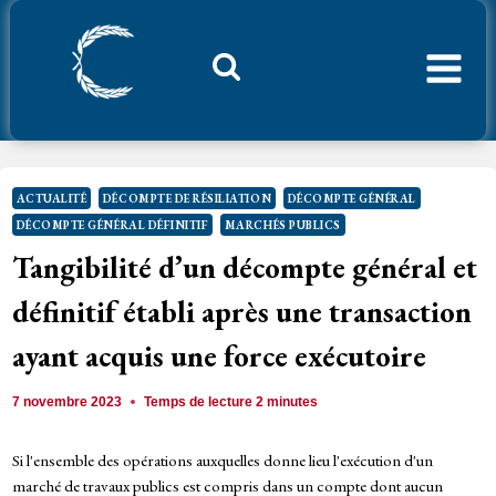
Aller
au
contenu
Considerant.fr
ACTUALITÉ
DÉCOMPTE DE RÉSILIATION
DÉCOMPTE GÉNÉRAL
DÉCOMPTE GÉNÉRAL DÉFINITIF
MARCHÉS PUBLICS
Tangibilité d’un décompte général et
définitif établi après une transaction
ayant acquis une force exécutoire
7 novembre 2023
Temps de lecture
2
minutes
Si l'ensemble des opérations auxquelles donne lieu l'exécution d'un
marché de travaux publics est compris dans un compte dont aucun