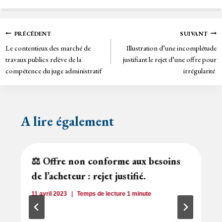
bo
tt
ail
tF
ok
er
rie
Navigation
PRÉCÉDENT
SUIVANT
n
Le contentieux des marché de
Illustration d’une incomplétude
de
dl
travaux publics relève de la
justifiant le rejet d’une offre pour
y
compétence du juge administratif
irrégularité
l’article
A lire également
⚖️ Offre non conforme aux besoins
de l’acheteur : rejet justifié.
11 avril 2023
Temps de lecture
1
minute