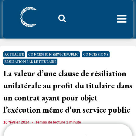
Aller
au
contenu
Considerant.fr
ACTUALITÉ
CONCESSION SERVICE PUBLIC
CONCESSIONS
RÉSILIATION PAR LE TITULAIRE
La valeur d’une clause de résiliation
unilatérale au profit du titulaire dans
un contrat ayant pour objet
l’exécution même d’un service public
10 février 2024
Temps de lecture
1
minute