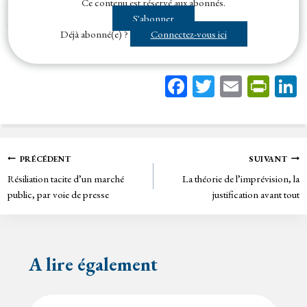
Ce contenu est réservé aux abonnés.
Bien que la liberté contractuelle reconnue aux parties à un
contrat
de la
S'abonner
commande publique
leur donne la possibilité de régir, par...
Déjà abonné(e) ?
Connectez-vous ici
Fa
T
E
Pr
ce
wi
m
in
bo
tt
ail
tF
ok
er
rie
Navigation
PRÉCÉDENT
SUIVANT
n
Résiliation tacite d’un marché
La théorie de l’imprévision, la
de
dl
public, par voie de presse
justification avant tout
y
l’article
A lire également