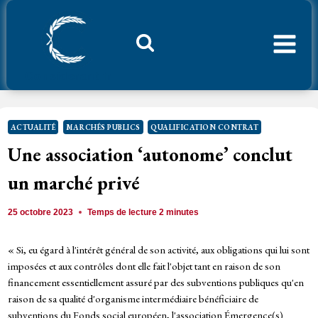
Aller
au
contenu
Considerant.fr
ACTUALITÉ
MARCHÉS PUBLICS
QUALIFICATION CONTRAT
Une association ‘autonome’ conclut
un marché privé
25 octobre 2023
Temps de lecture
2
minutes
« Si, eu égard à l'intérêt général de son activité, aux obligations qui lui sont
imposées et aux contrôles dont elle fait l'objet tant en raison de son
financement essentiellement assuré par des subventions publiques qu'en
raison de sa qualité d'organisme intermédiaire bénéficiaire de
subventions du Fonds social européen, l'association Émergence(s)