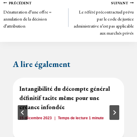
Navigation
PRÉCÉDENT
SUIVANT
n
Dénaturation d’une offre =
Le référé précontractuel prévu
de
dl
annulation de la décision
par le code de justice
y
d’attribution
administrative n’est pas applicable
l’article
aux marchés privés
A lire également
Intangibilité du décompte général
définitif tacite même pour une
créance infondée
15 décembre 2023
Temps de lecture
1
minute