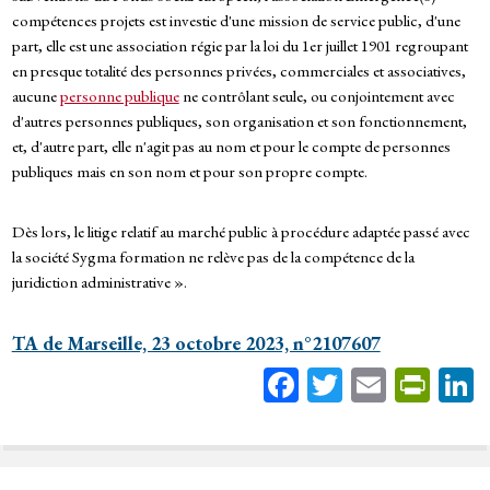
compétences projets est investie d'une mission de service public, d'une
part, elle est une association régie par la loi du 1er juillet 1901 regroupant
en presque totalité des personnes privées, commerciales et associatives,
aucune
personne publique
ne contrôlant seule, ou conjointement avec
d'autres personnes publiques, son organisation et son fonctionnement,
et, d'autre part, elle n'agit pas au nom et pour le compte de personnes
publiques mais en son nom et pour son propre compte.
Dès lors, le litige relatif au marché public à procédure adaptée passé avec
la société Sygma formation ne relève pas de la compétence de la
juridiction administrative ».
TA de Marseille, 23 octobre 2023, n°2107607
Fa
T
E
Pr
ce
wi
m
in
bo
tt
ail
tF
ok
er
rie