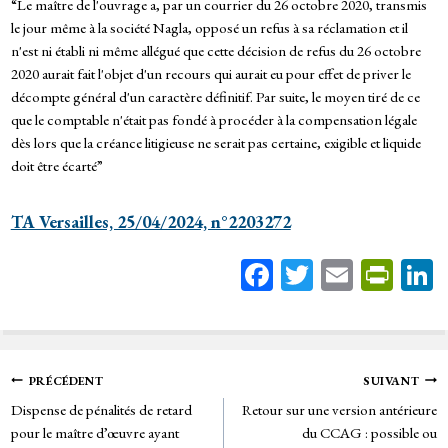
“Le maître de l'ouvrage a, par un courrier du 26 octobre 2020, transmis
le jour même à la société Nagla, opposé un refus à sa réclamation et il
n'est ni établi ni même allégué que cette décision de refus du 26 octobre
2020 aurait fait l'objet d'un recours qui aurait eu pour effet de priver le
décompte général d'un caractère définitif. Par suite, le moyen tiré de ce
que le comptable n'était pas fondé à procéder à la compensation légale
dès lors que la créance litigieuse ne serait pas certaine, exigible et liquide
doit être écarté”
TA Versailles, 25/04/2024, n°2203272
Fa
T
E
Pr
ce
wi
m
in
bo
tt
ail
tF
ok
er
rie
Navigation
PRÉCÉDENT
SUIVANT
n
Dispense de pénalités de retard
Retour sur une version antérieure
de
dl
pour le maître d’œuvre ayant
du CCAG : possible ou