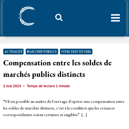
Aller
au
contenu
Considerant.fr
ACTUALITÉ
MARCHÉS PUBLICS
TITRE EXÉCUTOIRE
Compensation entre les soldes de
marchés publics distincts
2 mai 2024
Temps de lecture
1
minute
“S'il est possible au maître de l'ouvrage d'opérer une compensation entre
les soldes de marchés distincts, c'est à la condition que les créances
correspondantes soient certaines et exigibles”. […]