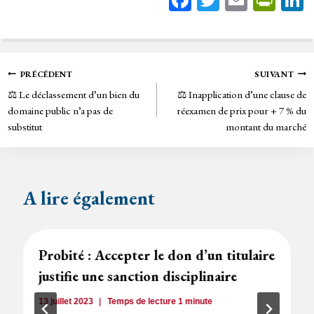
ce
wi
m
in
bo
tt
ail
tF
ok
er
rie
Navigation
PRÉCÉDENT
SUIVANT
n
⚖️ Le déclassement d’un bien du
⚖️ Inapplication d’une clause de
de
dl
domaine public n’a pas de
réexamen de prix pour + 7 % du
y
substitut
montant du marché
l’article
A lire également
Probité : Accepter le don d’un titulaire
justifie une sanction disciplinaire
13 juillet 2023
Temps de lecture
1
minute