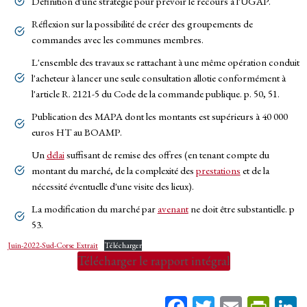
Définition d'une stratégie pour prévoir le recours à l'UGAP.
Réflexion sur la possibilité de créer des groupements de
commandes avec les communes membres.
L'ensemble des travaux se rattachant à une même opération conduit
l'acheteur à lancer une seule consultation allotie conformément à
l'article R. 2121-5 du Code de la commande publique. p. 50, 51.
Publication des MAPA dont les montants est supérieurs à 40 000
euros HT au BOAMP.
Un
délai
suffisant de remise des offres (en tenant compte du
montant du marché, de la complexité des
prestations
et de la
nécessité éventuelle d'une visite des lieux).
La modification du marché par
avenant
ne doit être substantielle. p
53.
Juin-2022-Sud-Corse Extrait
Télécharger
Télécharger le rapport intégral
Fa
T
E
Pr