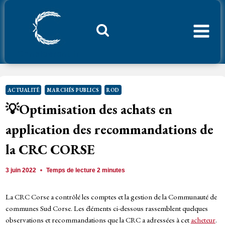
Aller
au
contenu
Considerant.fr
ACTUALITÉ
MARCHÉS PUBLICS
ROD
💡Optimisation des achats en
application des recommandations de
la CRC CORSE
3 juin 2022
Temps de lecture
2
minutes
La CRC Corse a contrôlé les comptes et la gestion de la Communauté de
communes Sud Corse. Les éléments ci-dessous rassemblent quelques
observations et recommandations que la CRC a adressées à cet
acheteur
.