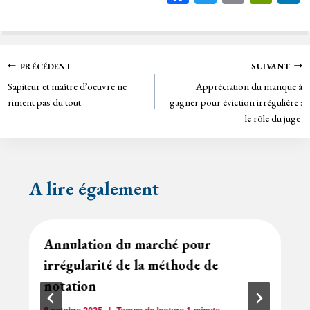
ce
wi
m
in
bo
tt
ail
tF
ok
er
rie
Navigation
PRÉCÉDENT
SUIVANT
n
Sapiteur et maître d’oeuvre ne
Appréciation du manque à
de
dl
riment pas du tout
gagner pour éviction irrégulière :
y
le rôle du juge
l’article
A lire également
Annulation du marché pour
irrégularité de la méthode de
notation