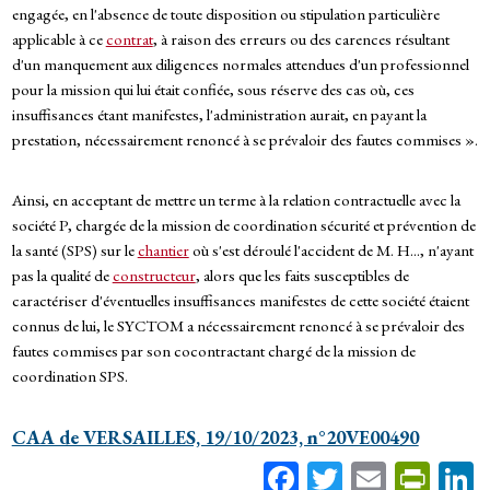
engagée, en l'absence de toute disposition ou stipulation particulière
applicable à ce
contrat
, à raison des erreurs ou des carences résultant
d'un manquement aux diligences normales attendues d'un professionnel
pour la mission qui lui était confiée, sous réserve des cas où, ces
insuffisances étant manifestes, l'administration aurait, en payant la
prestation, nécessairement renoncé à se prévaloir des fautes commises ».
Ainsi, en acceptant de mettre un terme à la relation contractuelle avec la
société P, chargée de la mission de coordination sécurité et prévention de
la santé (SPS) sur le
chantier
où s'est déroulé l'accident de M. H..., n'ayant
pas la qualité de
constructeur
, alors que les faits susceptibles de
caractériser d'éventuelles insuffisances manifestes de cette société étaient
connus de lui, le SYCTOM a nécessairement renoncé à se prévaloir des
fautes commises par son cocontractant chargé de la mission de
coordination SPS.
CAA de VERSAILLES, 19/10/2023, n°20VE00490
Fa
T
E
Pr