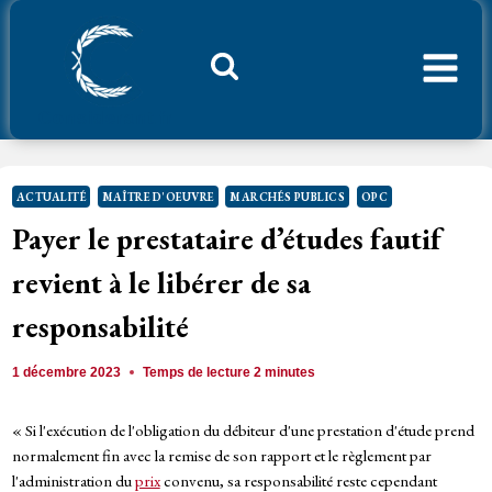
Aller
au
contenu
Considerant.fr
ACTUALITÉ
MAÎTRE D'OEUVRE
MARCHÉS PUBLICS
OPC
Payer le prestataire d’études fautif
revient à le libérer de sa
responsabilité
1 décembre 2023
Temps de lecture
2
minutes
« Si l'exécution de l'obligation du débiteur d'une prestation d'étude prend
normalement fin avec la remise de son rapport et le règlement par
l'administration du
prix
convenu, sa responsabilité reste cependant