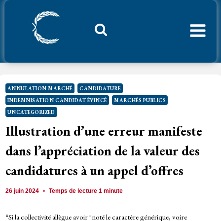
Aller
au
contenu
Considerant.fr
ANNULATION MARCHÉ
CANDIDATURE
INDEMNISATION CANDIDAT ÉVINCÉ
MARCHÉS PUBLICS
UNCATEGORIZED
Illustration d’une erreur manifeste
dans l’appréciation de la valeur des
candidatures à un appel d’offres
26 juin 2024
Temps de lecture
1
minute
“Si la collectivité allègue avoir "noté le caractère générique, voire