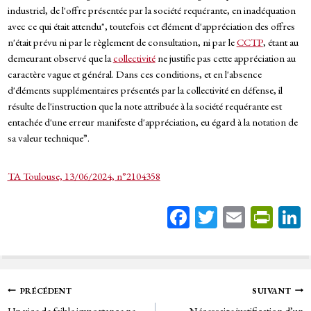
industriel, de l'offre présentée par la société requérante, en inadéquation
avec ce qui était attendu", toutefois cet élément d'appréciation des offres
n'était prévu ni par le règlement de consultation, ni par le
CCTP
, étant au
demeurant observé que la
collectivité
ne justifie pas cette appréciation au
caractère vague et général. Dans ces conditions, et en l'absence
d'éléments supplémentaires présentés par la collectivité en défense, il
résulte de l'instruction que la note attribuée à la société requérante est
entachée d'une erreur manifeste d'appréciation, eu égard à la notation de
sa valeur technique”.
TA Toulouse, 13/06/2024, n°2104358
Fa
T
E
Pr
ce
wi
m
in
bo
tt
ail
tF
ok
er
rie
Navigation
PRÉCÉDENT
SUIVANT
n
Un vice de faible importance ne
Nécessaire justification d’un