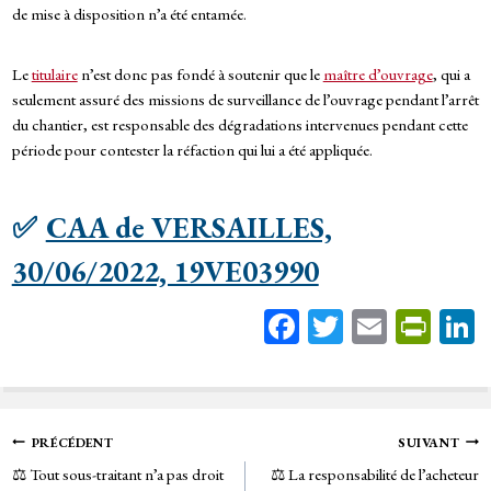
de mise à disposition n’a été entamée.
Le
titulaire
n’est donc pas fondé à soutenir que le
maître d’ouvrage
, qui a
seulement assuré des missions de surveillance de l’ouvrage pendant l’arrêt
du chantier, est responsable des dégradations intervenues pendant cette
période pour contester la réfaction qui lui a été appliquée.
✅
CAA de VERSAILLES,
30/06/2022, 19VE03990
Fa
T
E
Pr
ce
wi
m
in
bo
tt
ail
tF
ok
er
rie
Navigation
PRÉCÉDENT
SUIVANT
n
⚖️ Tout sous-traitant n’a pas droit
⚖️ La responsabilité de l’acheteur