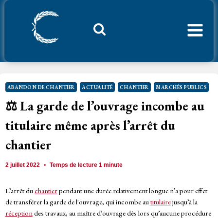
Aller
au
contenu
Considerant.fr
ABANDON DE CHANTIER
ACTUALITÉ
CHANTIER
MARCHÉS PUBLICS
⚖️ La garde de l’ouvrage incombe au
titulaire même après l’arrêt du
chantier
2 juillet 2022
Temps de lecture
1
minute
L’arrêt du
chantier
pendant une durée relativement longue n’a pour effet
de transférer la garde de l'ouvrage, qui incombe au
titulaire
jusqu’à la
réception
des travaux, au maître d’ouvrage dès lors qu’aucune procédure