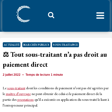
Aller
au
contenu
Considerant.fr
ACTUALITÉ
MARCHÉS PUBLICS
SOUS-TRAITANCE
⚖️ Tout sous-traitant n’a pas droit au
paiement direct
2 juillet 2022
Temps de lecture
1
minute
Le
sous-traitant
dont les conditions de paiement n’ont pas été agréées par
le
maître d’ouvrage
ne peut obtenir de celui-ci le paiement direct de la
partie des
prestations
qu’il a exécutée en application du sous-traité le liant à
l’entrepreneur principal.