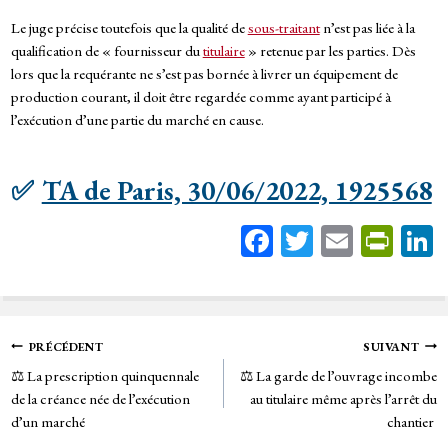
Le juge précise toutefois que la qualité de
sous-traitant
n’est pas liée à la
qualification de « fournisseur du
titulaire
» retenue par les parties. Dès
lors que la requérante ne s’est pas bornée à livrer un équipement de
production courant, il doit être regardée comme ayant participé à
l’exécution d’une partie du marché en cause.
✅
TA de Paris, 30/06/2022, 1925568
Fa
T
E
Pr
ce
wi
m
in
bo
tt
ail
tF
ok
er
rie
Navigation
PRÉCÉDENT
SUIVANT
n
⚖️ La prescription quinquennale
⚖️ La garde de l’ouvrage incombe
de
dl
de la créance née de l’exécution
au titulaire même après l’arrêt du
y
d’un marché
chantier
l’article