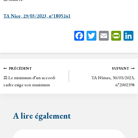
TA Nice, 29/03/2023, n°1805241
Fa
T
E
Pr
ce
wi
m
in
bo
tt
ail
tF
ok
er
rie
Navigation
PRÉCÉDENT
SUIVANT
n
⚖️ Le minimum d’un accord-
TA Nîmes, 30/03/2023,
de
dl
cadre exige son maximum
n°2002398
y
l’article
A lire également