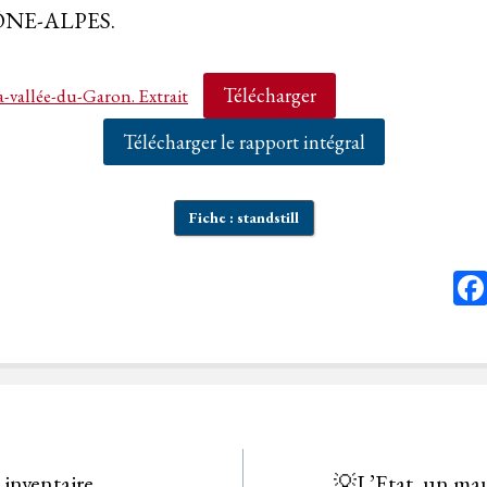
NE-ALPES.
Télécharger
vallée-du-Garon. Extrait
Télécharger le rapport intégral
Fiche : standstill
 inventaire
💡L’Etat, un mau