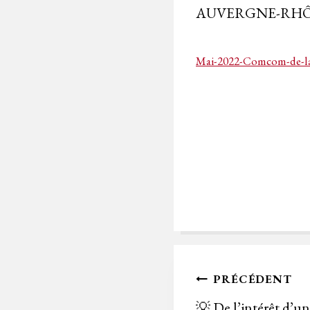
AUVERGNE-RHÔ
Mai-2022-Comcom-de-la-
Navigation
PRÉCÉDENT
de
💡 De l’intérêt d’un