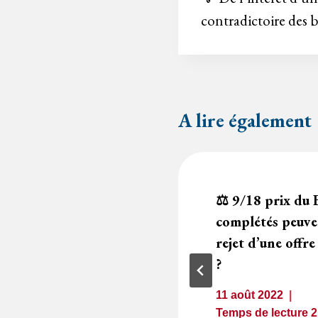
contradictoire des 
l’article
A lire également
’un contrat de
⚖️ 9/18 prix du
r non-conformité
complétés peuven
e de l’attributaire
rejet d’une offre
?
2
minutes
11 août 2022
Temps de lecture