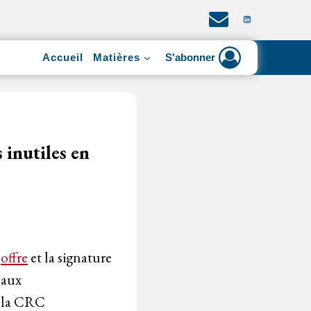
Accueil
Matières
S'abonner
 inutiles en
e
offre
et la signature
 aux
n la CRC