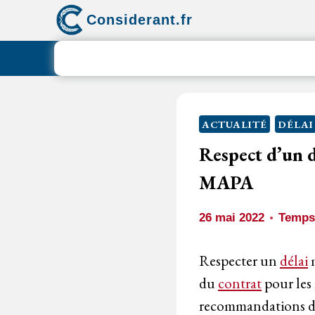
Aller
Considerant.fr
au
contenu
ACTUALITÉ
DÉLAI
Respect d’un dé
MAPA
26 mai 2022
Temps 
Respecter un
délai
m
du
contrat
pour les
recommandations de 