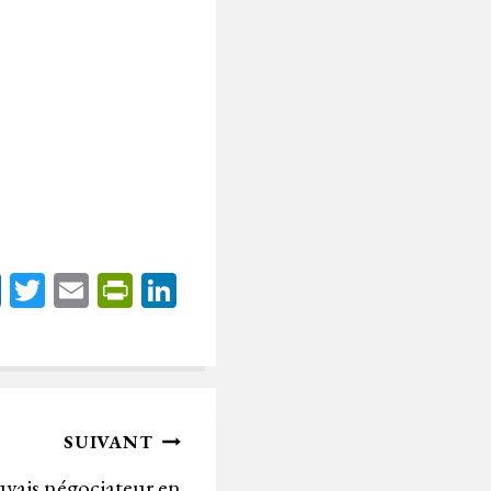
Fa
T
E
Pr
Li
ce
wi
m
in
nk
bo
tt
ail
tF
ed
ok
er
rie
In
n
SUIVANT
dl
vais négociateur en