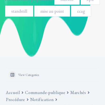
standstill
mise au point
ccag
View Categories
Accueil
Commande-publique
Marchés
Procédure
Notification