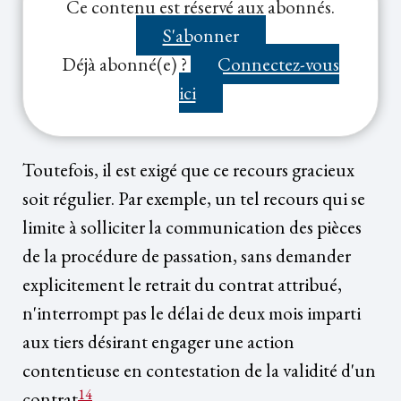
Ce contenu est réservé aux abonnés.
proroge ce délai de recours.
S'abonner
Déjà abonné(e) ?
Connectez-vous
ici
Toutefois, il est exigé que ce recours gracieux
soit régulier. Par exemple, un tel recours qui se
limite à solliciter la communication des pièces
de la procédure de passation, sans demander
explicitement le retrait du contrat attribué,
n'interrompt pas le délai de deux mois imparti
aux tiers désirant engager une action
contentieuse en contestation de la validité d'un
14
contrat
.