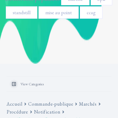
standstill
mise au point
ccag
View Categories
Accueil
Commande-publique
Marchés
Procédure
Notification