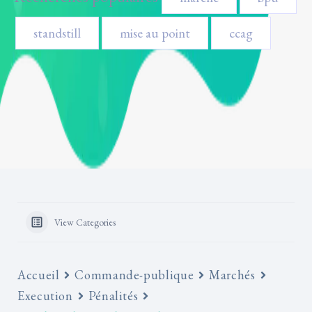
standstill
mise au point
ccag
View Categories
Accueil
Commande-publique
Marchés
Execution
Pénalités