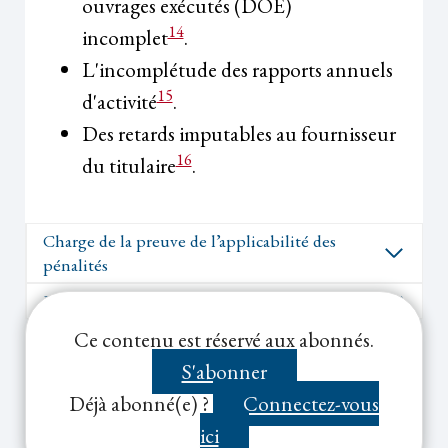
ouvrages exécutés (DOE)
14
incomplet
.
L'incomplétude des rapports annuels
15
d'activité
.
Des retards imputables au fournisseur
16
du titulaire
.
Charge de la preuve de l’applicabilité des
pénalités
Préjudice
Ce contenu est réservé aux abonnés.
Notes de bas de page :
S'abonner
Déjà abonné(e) ?
Connectez-vous
ici