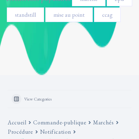
standstill
mise au point
ccag
View Categories
Accueil
Commande-publique
Marchés
Procédure
Notification