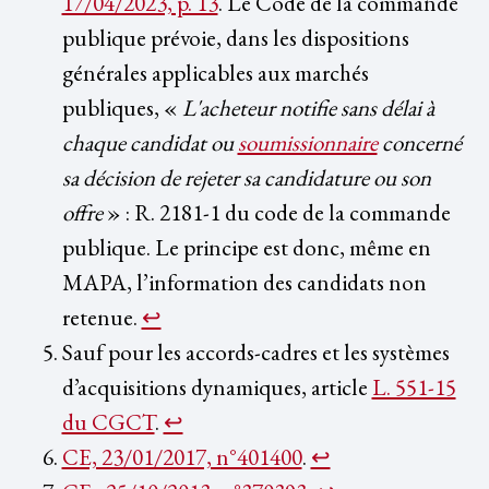
17/04/2023, p. 13
. Le Code de la commande
publique prévoie, dans les dispositions
générales applicables aux marchés
publiques, «
L'acheteur notifie sans délai à
chaque candidat ou
soumissionnaire
concerné
sa décision de rejeter sa candidature ou son
offre
» : R. 2181-1 du code de la commande
publique. Le principe est donc, même en
MAPA, l’information des candidats non
retenue.
↩︎
Sauf pour les accords-cadres et les systèmes
d’acquisitions dynamiques, article
L. 551-15
du CGCT
.
↩︎
CE, 23/01/2017, n°401400
.
↩︎