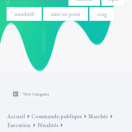
standstill
mise au point
ccag
View Categories
Accueil
Commande-publique
Marchés
Execution
Pénalités