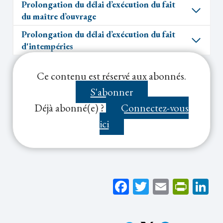
Prolongation du délai d’exécution du fait
du maître d’ouvrage
Prolongation du délai d’exécution du fait
d'
intempéries
Ce contenu est réservé aux abonnés.
Notes de bas de page :
S'abonner
Déjà abonné(e) ?
Connectez-vous
ici
Facebook
Twitter
Email
Print
Li