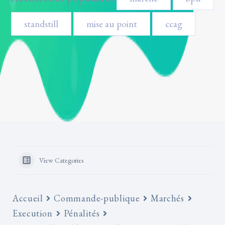
standstill
mise au point
ccag
View Categories
Accueil
Commande-publique
Marchés
Execution
Pénalités