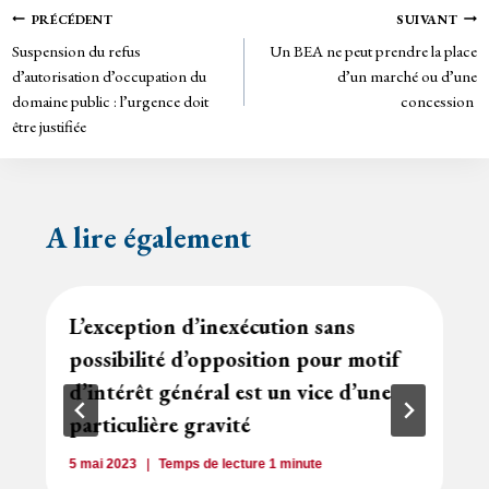
ok
er
rie
Navigation
PRÉCÉDENT
SUIVANT
n
Suspension du refus
Un BEA ne peut prendre la place
de
dl
d’autorisation d’occupation du
d’un marché ou d’une
y
domaine public : l’urgence doit
concession
l’article
être justifiée
A lire également
L’exception d’inexécution sans
possibilité d’opposition pour motif
d’intérêt général est un vice d’une
particulière gravité
5 mai 2023
Temps de lecture
1
minute