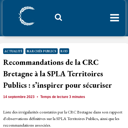
Aller
au
contenu
Considerant.fr
ACTUALITÉ
MARCHÉS PUBLICS
ROD
Recommandations de la CRC
Bretagne à la SPLA Territoires
Publics : s’inspirer pour sécuriser
14 septembre 2023
Temps de lecture
3
minutes
Liste des irrégularités constatées par la CRC Bretagne dans son rapport
d'observations définitives sur la SPLA Territoires Publics, ainsi que les
recommandations associées.