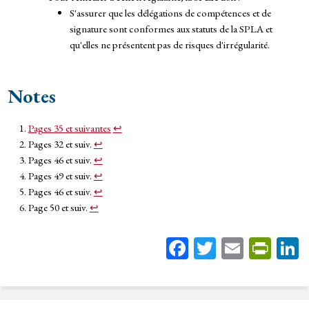
S'assurer que les délégations de compétences et de
signature sont conformes aux statuts de la SPLA et
qu'elles ne présentent pas de risques d'irrégularité.
Notes
Pages 35 et suivantes
↩︎
Pages 32 et suiv.
↩︎
Pages 46 et suiv.
↩︎
Pages 49 et suiv.
↩︎
Pages 46 et suiv.
↩︎
Page 50 et suiv.
↩︎
Fa
T
E
Pr
ce
wi
m
in
bo
tt
ail
tF