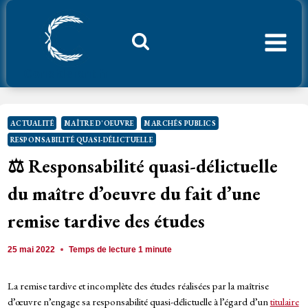
Aller
au
contenu
Considerant.fr
ACTUALITÉ
MAÎTRE D'OEUVRE
MARCHÉS PUBLICS
RESPONSABILITÉ QUASI-DÉLICTUELLE
⚖️ Responsabilité quasi-délictuelle
du maître d’oeuvre du fait d’une
remise tardive des études
25 mai 2022
Temps de lecture
1
minute
La remise tardive et incomplète des études réalisées par la maîtrise
d’œuvre n’engage sa responsabilité quasi-délictuelle à l’égard d’un
titulaire