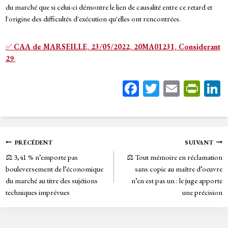
du marché que si celui-ci démontre le lien de causalité entre ce retard et
l'origine des difficultés d'exécution qu'elles ont rencontrées.
✅
CAA de MARSEILLE, 23/05/2022, 20MA01231, Considerant
29
Fa
T
E
Pr
ce
wi
m
in
bo
tt
ail
tF
ok
er
rie
Navigation
PRÉCÉDENT
SUIVANT
n
⚖️ 3,41 % n’emporte pas
⚖️ Tout mémoire en réclamation
de
dl
bouleversement de l’économique
sans copie au maître d’oeuvre
y
du marché au titre des sujétions
n’en est pas un : le juge apporte
l’article
techniques imprévues
une précision