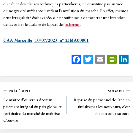
du cahier des clauses techniques particulières, ne constitue pas un vice
d'une gravité suffisante justifiant l'annulation du marché. En effet, même si
cette irrégularité était avérée, elle ne suffit pas à démontrer une intention
de favoriser le titulaire de la part de l'
acheteur
.
CAA Marseille, 10/07/2023, n° 23MA00801
Fa
T
E
Pr
ce
wi
m
in
bo
tt
ail
tF
ok
er
rie
Navigation
PRÉCÉDENT
SUIVANT
n
Le maître d’œuvre a droit au
Reprise du personnel de l’ancien
de
dl
paiement intégral du prix global et
titulaire par les nouveaux, c’est
y
forfaitaire du marché de maîtrise
chacun pour sa part
l’article
d’œuvre