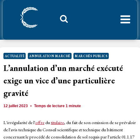
Aller
au
contenu
Considerant.fr
ACTUALITÉ
ANNULATION MARCHÉ
MARCHÉS PUBLICS
L’annulation d’un marché exécuté
exige un vice d’une particulière
gravité
12 juillet 2023
Temps de lecture
1
minute
L'irrégularité de l'
offre
du
titulaire
, du fait de son omission de se prévaloir
de l'avis technique du Conseil scientifique et technique du bâtiment
concernant le procédé de consolidation de sol requis par l'article 01.1.17