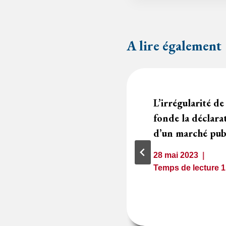
A lire également
tes les prestations
L’irrégularité d
 éventuelles est
fonde la déclarat
d’un marché pub
28 mai 2023
1
minute
Temps de lecture