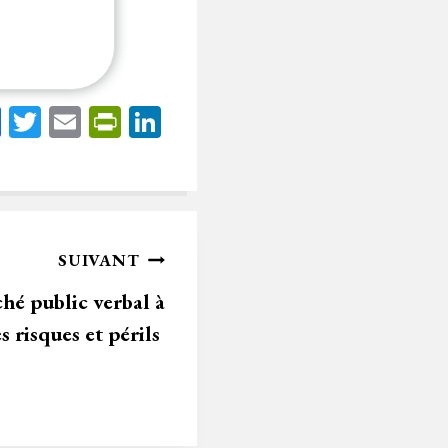
Fa
T
E
Pr
Li
ce
wi
m
in
nk
bo
tt
ail
tF
ed
ok
er
rie
In
n
SUIVANT
dl
é public verbal à
y
es risques et périls