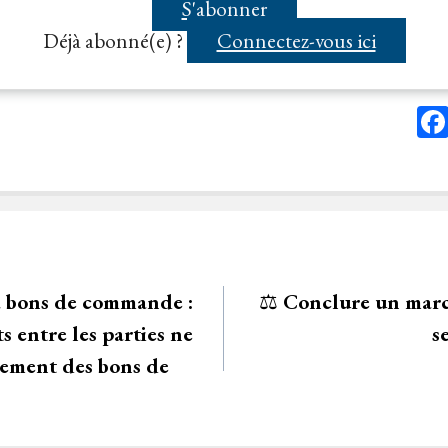
S'abonner
Déjà abonné(e) ?
Connectez-vous ici
 bons de commande :
⚖️
Conclure un march
s entre les parties ne
s
rement des bons de