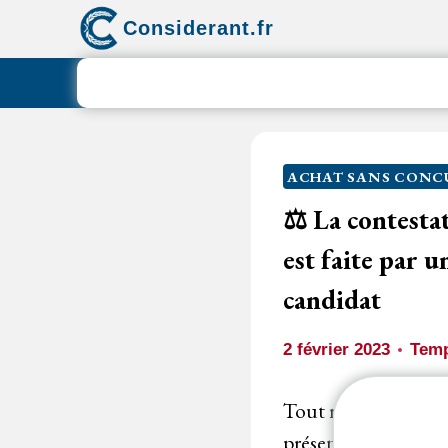
Aller
Considerant.fr
au
contenu
ACHAT SANS CON
⚖️
La contesta
est faite par 
candidat
2 février 2023
Temp
Tout requérant, qui 
présenté sa candida