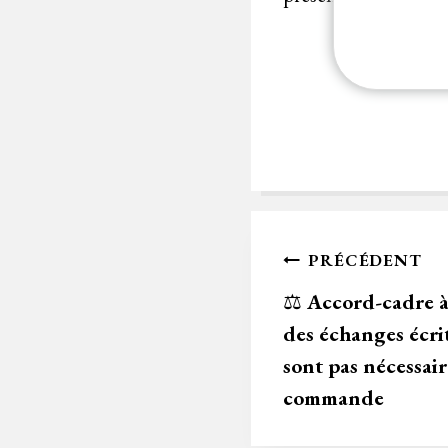
Navigation
PRÉCÉDENT
de
⚖️
Accord-cadre à
des échanges écrit
l’article
sont pas nécessai
commande