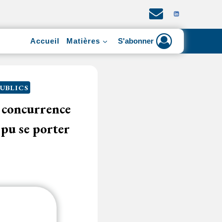
Accueil
Matières
S'abonner
UBLICS
n concurrence
 pu se porter
il n'aurait pas