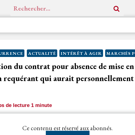
Rechercher :
CURRENCE
ACTUALITÉ
INTÉRÊT À AGIR
MARCHÉS P
tion du contrat pour absence de mise e
un requérant qui aurait personnellement
s de lecture
1
minute
aurait eu intérêt à conclure le
contrat
, alors même qu'
Ce contenu est réservé aux abonnés.
ture, est reconnu comme ayant...