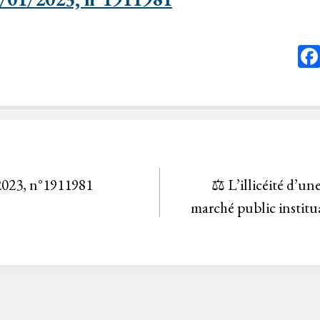
2023, n°1911981
⚖️ L’illicéité d’u
marché public institu