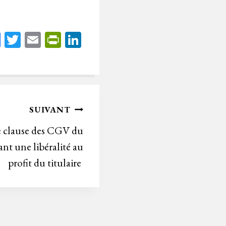
Fa
T
E
Pr
Li
ce
wi
m
in
nk
bo
tt
ail
tF
ed
ok
er
rie
In
n
SUIVANT
dl
ne clause des CGV du
y
ant une libéralité au
profit du titulaire