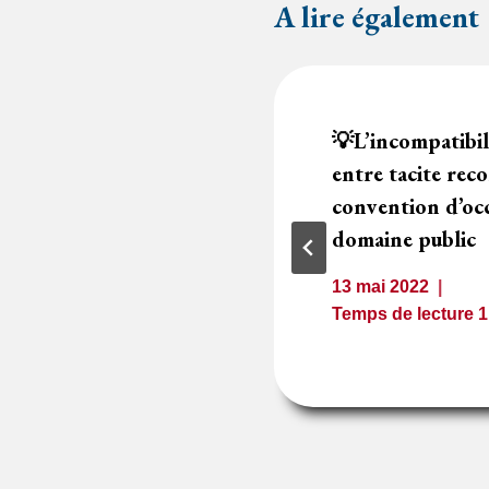
A lire également
lations
💡L’incompatibil
’éteint pas les
entre tacite rec
tions financiers
convention d’oc
ion du marché
domaine public
13 mai 2022
1
minute
Temps de lecture