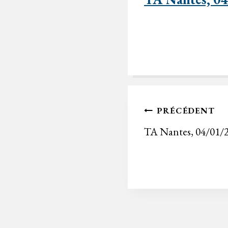
Navigation
PRÉCÉDENT
de
TA Nantes, 04/01/
l’article