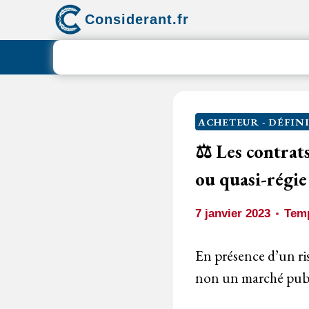
Aller
Considerant.fr
au
contenu
ACHETEUR - DÉFIN
⚖️ Les contrat
ou quasi-régie
7 janvier 2023
Temp
En présence d’un ri
non un marché pub