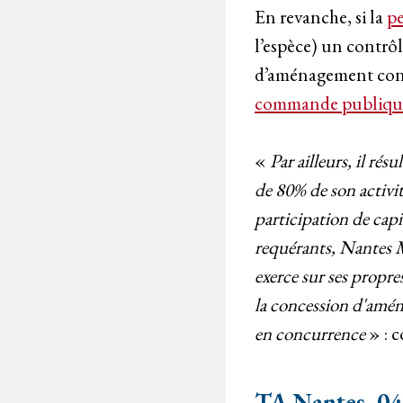
En revanche, si la
p
l’espèce) un contrôl
d’aménagement concl
commande publique - 
«
Par ailleurs, il ré
de 80% de son activit
participation de capi
requérants, Nantes M
exerce sur ses propre
la concession d'aména
en concurrence
» : 
TA Nantes, 04