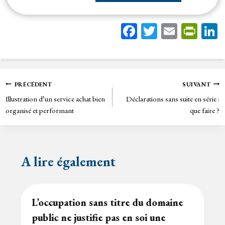
Fa
T
E
Pr
ce
wi
m
in
bo
tt
ail
tF
ok
er
rie
Navigation
PRÉCÉDENT
SUIVANT
n
Illustration d’un service achat bien
Déclarations sans suite en série :
de
dl
organisé et performant
que faire ?
y
l’article
A lire également
L’occupation sans titre du domaine
public ne justifie pas en soi une