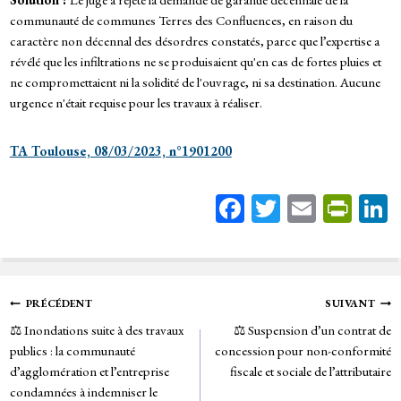
communauté de communes Terres des Confluences, en raison du
caractère non décennal des désordres constatés, parce que l’expertise a
révélé que les infiltrations ne se produisaient qu'en cas de fortes pluies et
ne compromettaient ni la solidité de l'ouvrage, ni sa destination. Aucune
urgence n'était requise pour les travaux à réaliser.
TA Toulouse, 08/03/2023, n°1901200
Fa
T
E
Pr
ce
wi
m
in
bo
tt
ail
tF
ok
er
rie
Navigation
PRÉCÉDENT
SUIVANT
n
⚖️ Inondations suite à des travaux
⚖️ Suspension d’un contrat de
de
dl
publics : la communauté
concession pour non-conformité
y
d’agglomération et l’entreprise
fiscale et sociale de l’attributaire
l’article
condamnées à indemniser le