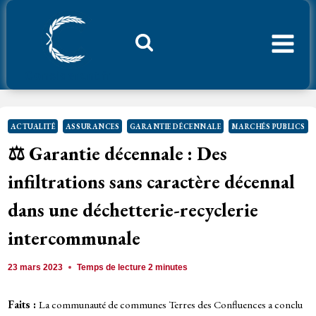
Aller
au
contenu
Considerant.fr
ACTUALITÉ
ASSURANCES
GARANTIE DÉCENNALE
MARCHÉS PUBLICS
⚖️ Garantie décennale : Des
infiltrations sans caractère décennal
dans une déchetterie-recyclerie
intercommunale
23 mars 2023
Temps de lecture
2
minutes
Faits :
La communauté de communes Terres des Confluences a conclu