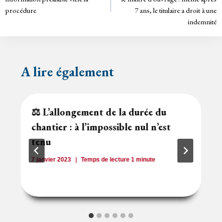
y
procédure
7 ans, le titulaire a droit à une
l’article
indemnité
A lire également
⚖️ L’allongement de la durée du
chantier : à l’impossible nul n’est
tenu
7 janvier 2023
Temps de lecture
1
minute