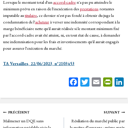
Lorsque le montant total d'un
accord-cadre
n'a pas pu atteindre le
minimum prévu en raison de l'inexécution des
prestations
restantes
imputable au
titulaire
, ce dernier n'est pas fondé à obtenir du juge la
condamnation de l'
acheteur
à verser une indemnité correspondant à la
marge bénéficiaire nette qu'il aurait réalisée si le montant minimum fixé
par l'accord-cadre avait été atteint, ni, en tout état de cause, à demander
une indemnisation pour les frais et investissements qu'il aurait engagés
pour assurer l'exécution du marché.
TA Versailles, 22/06/2023, n°2103453
Fa
T
E
Pr
ce
wi
m
in
bo
tt
ail
tF
ok
er
rie
Navigation
PRÉCÉDENT
SUIVANT
n
Malmener un DQE sans
Résiliation du marché public par
de
dl
information préalable vicie la
le maître d’ouvrage : même après