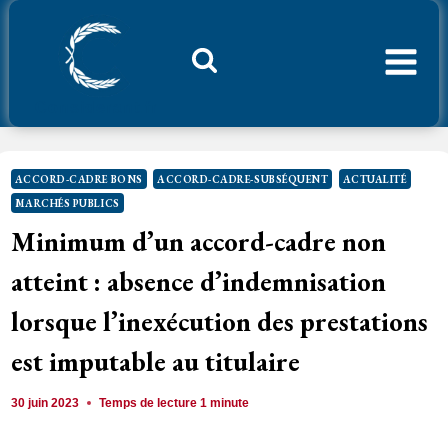
Aller
au
contenu
Considerant.fr
ACCORD-CADRE BONS
ACCORD-CADRE-SUBSÉQUENT
ACTUALITÉ
MARCHÉS PUBLICS
Minimum d’un accord-cadre non
atteint : absence d’indemnisation
lorsque l’inexécution des prestations
est imputable au titulaire
30 juin 2023
Temps de lecture
1
minute