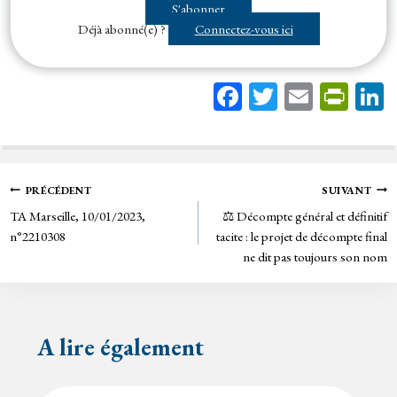
S'abonner
marché public. ...
Déjà abonné(e) ?
Connectez-vous ici
Fa
T
E
Pr
ce
wi
m
in
bo
tt
ail
tF
ok
er
rie
Navigation
PRÉCÉDENT
SUIVANT
n
TA Marseille, 10/01/2023,
⚖️ Décompte général et définitif
de
dl
n°2210308
tacite : le projet de décompte final
y
ne dit pas toujours son nom
l’article
A lire également