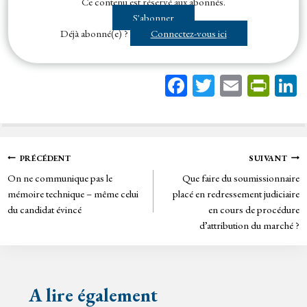
Ce contenu est réservé aux abonnés.
dans son cahier des clauses techniques particulières (
CCTP
), est
S'abonner
considérée comme irrégulière,...
Déjà abonné(e) ?
Connectez-vous ici
Fa
T
E
Pr
ce
wi
m
in
bo
tt
ail
tF
ok
er
rie
Navigation
PRÉCÉDENT
SUIVANT
n
On ne communique pas le
Que faire du soumissionnaire
de
dl
mémoire technique – même celui
placé en redressement judiciaire
y
du candidat évincé
en cours de procédure
l’article
d’attribution du marché ?
A lire également