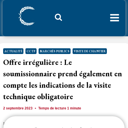
Aller
au
contenu
Considerant.fr
ACTUALITÉ
CCTP
MARCHÉS PUBLICS
VISITE DE CHANTIER
Offre irrégulière : Le
soumissionnaire prend également en
compte les indications de la visite
technique obligatoire
2 septembre 2023
Temps de lecture
1
minute
L'
offre
, ne respectant pas les exigences techniques définies par l'
acheteur