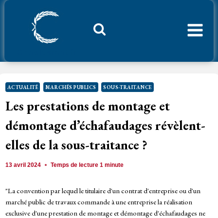
Aller
au
contenu
Considerant.fr
ACTUALITÉ
MARCHÉS PUBLICS
SOUS-TRAITANCE
Les prestations de montage et
démontage d’échafaudages révèlent-
elles de la sous-traitance ?
13 avril 2024
Temps de lecture
1
minute
"La convention par lequel le titulaire d'un contrat d'entreprise ou d'un
marché public de travaux commande à une entreprise la réalisation
exclusive d'une prestation de montage et démontage d'échafaudages ne