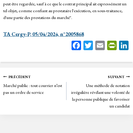
peut être regardée, sauf à ce que le contrat principal ait expressément un
tel objet, comme confiant au prestataire l'exécution, en sous-traitance,
d'une partie des prestations du marché".
TA Cergy-P, 05/04/2024, n°2005868
Fa
T
E
Pr
ce
wi
m
in
bo
tt
ail
tF
ok
er
rie
Navigation
PRÉCÉDENT
SUIVANT
n
Marché public : tout courrier n’est
Une méthode de notation
de
dl
pas un ordre de service
irrégulière révélant une volonté de
y
la personne publique de favoriser
l’article
un candidat