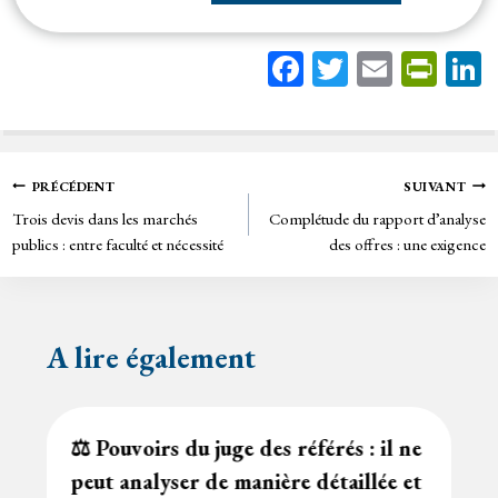
Fa
T
E
Pr
ce
wi
m
in
bo
tt
ail
tF
ok
er
rie
Navigation
PRÉCÉDENT
SUIVANT
n
Trois devis dans les marchés
Complétude du rapport d’analyse
de
dl
publics : entre faculté et nécessité
des offres : une exigence
y
l’article
A lire également
⚖️ Pouvoirs du juge des référés : il ne
peut analyser de manière détaillée et