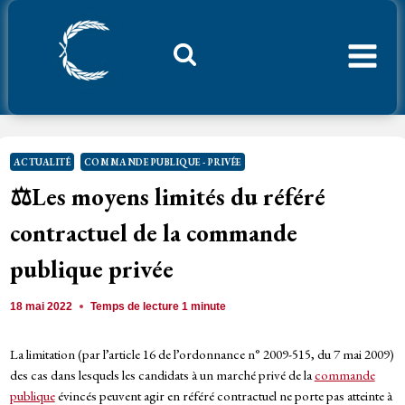
Aller
au
contenu
Considerant.fr
ACTUALITÉ
COMMANDE PUBLIQUE - PRIVÉE
⚖️Les moyens limités du référé
contractuel de la commande
publique privée
18 mai 2022
Temps de lecture
1
minute
La limitation (par l’article 16 de l’ordonnance n° 2009-515, du 7 mai 2009)
des cas dans lesquels les candidats à un marché privé de la
commande
publique
évincés peuvent agir en référé contractuel ne porte pas atteinte à