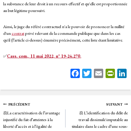
la substance de leur droit à un recours effectif et qu'elle est proportionnée
au but légitime poursuivi.
Ainsi, le juge du référé contractuel n'a le pouvoir de prononcer la nullité
d'un
contrat
privé relevant de la commande publique que dans les cas
qu'il (l’article ci-dessus) énumère précisément, cette liste étant limitative.
✅
Cass. com., 11 mai 2022, n° 19-24.270,
Fa
T
E
Pr
ce
wi
m
in
bo
tt
ail
tF
ok
er
rie
Navigation
PRÉCÉDENT
SUIVANT
n
⚖️La caractérisation de l’avantage
⚖️ L’identification du délit de
de
dl
injustifié du fait d’atteintes à la
travail dissimulé imputable au
y
liberté d’accès et à l’égalité de
titulaire dans le cadre d’une sous-
l’article