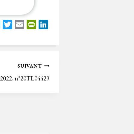
Fa
T
E
Pr
Li
ce
wi
m
in
nk
bo
tt
ail
tF
ed
ok
er
rie
In
n
SUIVANT
dl
/2022, n°20TL04429
y