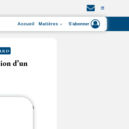
Accueil
Matières
S'abonner
TARD
sion d’un
e publique] ou
cs de...