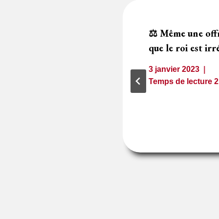
te l’irrégularité
⚖️ Même une offr
t pas la régulariser
que le roi est ir
3 janvier 2023
1
minute
Temps de lecture