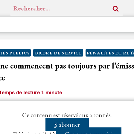
Rechercher :
ÉS PUBLICS
ORDRE DE SERVICE
PÉNALITÉS DE RE
 ne commencent pas toujours par l’émis
ce
Temps de lecture
1
minute
nvoi au code des marchés publics [Code de la command
Ce contenu est réservé aux abonnés.
s administratives générales applicable aux marchés publi
S'abonner