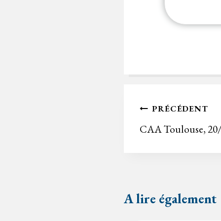
Navigation
PRÉCÉDENT
de
CAA Toulouse, 20/
l’article
A lire également