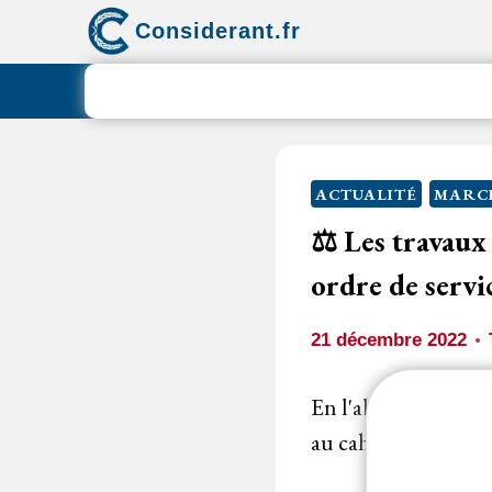
Aller
Considerant.fr
au
contenu
ACTUALITÉ
MARCH
⚖️ Les travaux
ordre de servi
21 décembre 2022
En l'absence de re
au cahier des clause