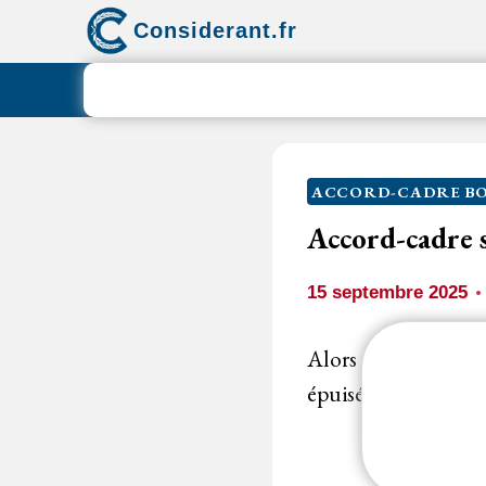
Aller
Considerant.fr
au
contenu
ACCORD-CADRE B
Accord-cadre 
15 septembre 2025
Alors même qu’aucu
épuisé ses effets n’a 