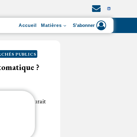
Accueil
Matières
S'abonner
CHÉS PUBLICS
tomatique ?
ccord-cadre
aurait