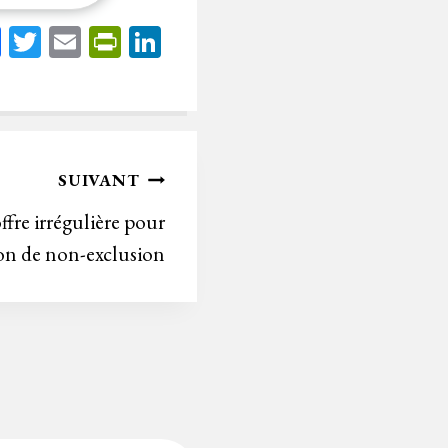
Fa
T
E
Pr
Li
ce
wi
m
in
nk
bo
tt
ail
tF
ed
ok
er
rie
In
n
SUIVANT
dl
ffre irrégulière pour
y
ion de non-exclusion