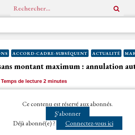
Rechercher :
ONS
ACCORD-CADRE-SUBSÉQUENT
ACTUALITÉ
MAR
sans montant maximum : annulation au
Temps de lecture
2
minutes
n montant ou quantité maximale au-delà desquels l’
a
Ce contenu est réservé aux abonnés.
été fixé par le
pouvoir adjudicateur
, en...
S'abonner
Déjà abonné(e) ?
Connectez-vous ici