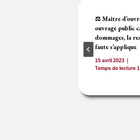
rat de la
⚖️ Maître d’ouvr
que pour absence
ouvrage public c
e malgré la
dommages, la res
ntérêt général
faute s’applique
15 avril 2023
1
minute
Temps de lecture